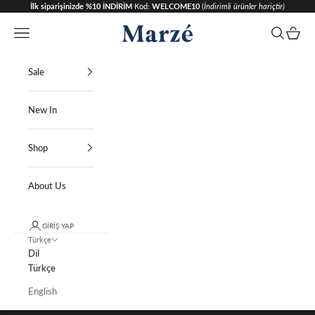
İçeriğe geç
İlk siparişinizde %10 İNDİRİM
Kod:
WELCOME10
(
İndirimli ürünler hariçtir)
Marzé Istanbul
Menü
Ara
Sepet
Sale
New In
Shop
About Us
GIRIŞ YAP
Türkçe
Dil
Türkçe
English