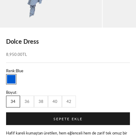
Dolce Dress
İndirimli fiyat
8,950.00TL
Renk:
Blue
Blue
Boyut:
34
36
38
40
42
SEPETE EKLE
Hafif kareli kumaştan üretilen, hem eğlenceli hem de zarif tek omuz bir