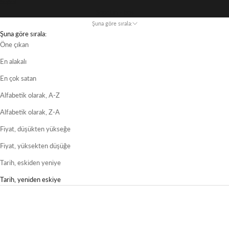
Sepet
Sepetiniz boş
Şuna göre sırala:
Şuna göre sırala:
Öne çıkan
En alakalı
En çok satan
Alfabetik olarak, A-Z
Alfabetik olarak, Z-A
Fiyat, düşükten yükseğe
Fiyat, yüksekten düşüğe
Tarih, eskiden yeniye
Tarih, yeniden eskiye