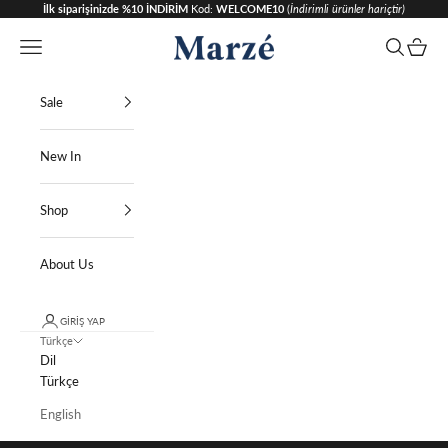
İçeriğe geç
İlk siparişinizde %10 İNDİRİM
Kod:
WELCOME10
(
İndirimli ürünler hariçtir)
Marzé Istanbul
Menü
Ara
Sepet
Sale
New In
Shop
About Us
GIRIŞ YAP
Türkçe
Dil
Türkçe
English